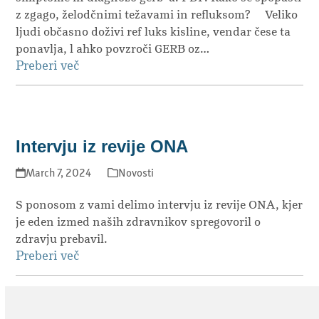
z zgago, želodčnimi težavami in refluksom? Veliko
ljudi občasno doživi ref luks kisline, vendar čese ta
ponavlja, l ahko povzroči GERB oz…
Preberi več
Intervju iz revije ONA
March 7, 2024
Novosti
S ponosom z vami delimo intervju iz revije ONA, kjer
je eden izmed naših zdravnikov spregovoril o
zdravju prebavil.
Preberi več