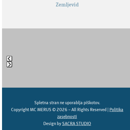
Zemljevid
Use
the
left
Press
and
escape
right
to
arrow
go
keys
to
to
Spletna stran ne uporablja piškotov.
the
access
Copyright MC MERUS © 2026 – All Rights Reserved |
Politika
first
the
zasebnosti
slide
carousel
Design by
SACRA STUDIO
navigation