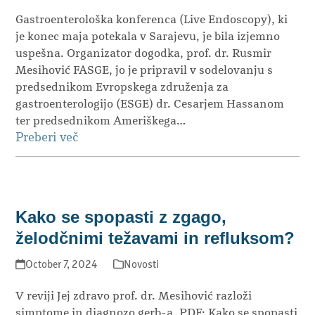
Gastroenterološka konferenca (Live Endoscopy), ki
je konec maja potekala v Sarajevu, je bila izjemno
uspešna. Organizator dogodka, prof. dr. Rusmir
Mesihović FASGE, jo je pripravil v sodelovanju s
predsednikom Evropskega združenja za
gastroenterologijo (ESGE) dr. Cesarjem Hassanom
ter predsednikom Ameriškega…
Preberi več
Kako se spopasti z zgago,
želodčnimi težavami in refluksom?
October 7, 2024
Novosti
V reviji Jej zdravo prof. dr. Mesihović razloži
simptome in diagnozo gerb-a. PDF: Kako se spopasti