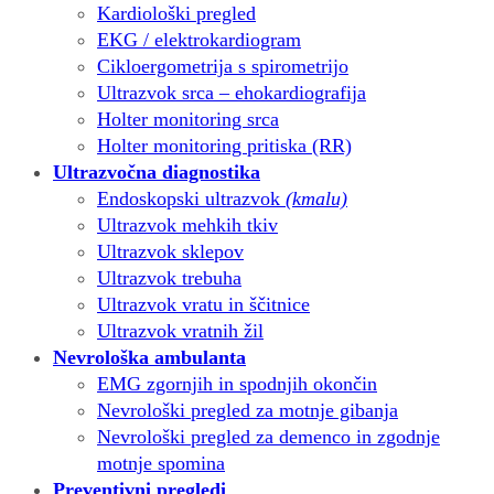
Kardiološki pregled
EKG / elektrokardiogram
Cikloergometrija s spirometrijo
Ultrazvok srca – ehokardiografija
Holter monitoring srca
Holter monitoring pritiska (RR)
Ultrazvočna diagnostika
Endoskopski ultrazvok
(kmalu)
Ultrazvok mehkih tkiv
Ultrazvok sklepov
Ultrazvok trebuha
Ultrazvok vratu in ščitnice
Ultrazvok vratnih žil
Nevrološka ambulanta
EMG zgornjih in spodnjih okončin
Nevrološki pregled za motnje gibanja
Nevrološki pregled za demenco in zgodnje
motnje spomina
Preventivni pregledi