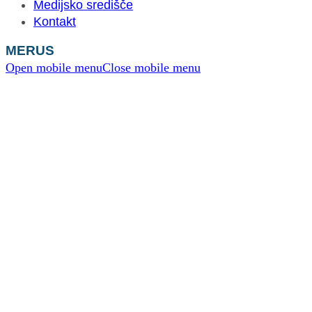
Medijsko središče
Kontakt
MERUS
Open mobile menu
Close mobile menu
MC Merus potrdil svojo vlogo
referenčnega centra z
organizacijo mednarodne AI
konference