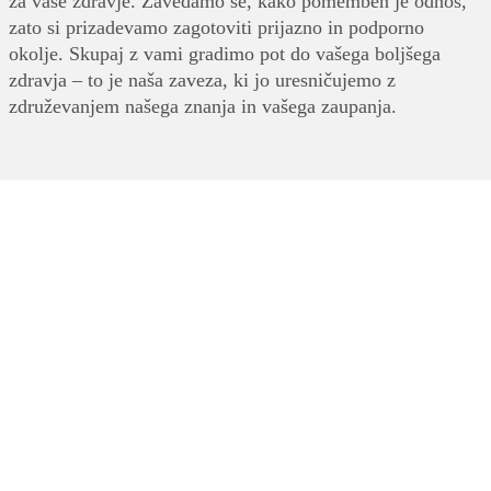
za vaše zdravje. Zavedamo se, kako pomemben je odnos,
zato si prizadevamo zagotoviti prijazno in podporno
okolje. Skupaj z vami gradimo pot do vašega boljšega
zdravja – to je naša zaveza, ki jo uresničujemo z
združevanjem našega znanja in vašega zaupanja.