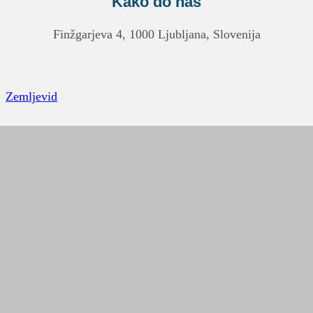
Kako do nas
Finžgarjeva 4, 1000 Ljubljana, Slovenija
Zemljevid