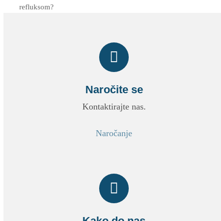
previous
post:
refluksom?
post:
Naročite se
Kontaktirajte nas.
Naročanje
Kako do nas