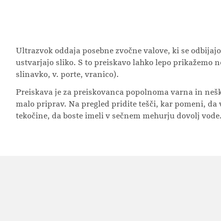
Ultrazvok oddaja posebne zvočne valove, ki se odbijaj
ustvarjajo sliko. S to preiskavo lahko lepo prikažemo 
slinavko, v. porte, vranico).
Preiskava je za preiskovanca popolnoma varna in neškod
malo priprav. Na pregled pridite tešči, kar pomeni, da v
tekočine, da boste imeli v sečnem mehurju dovolj vode.