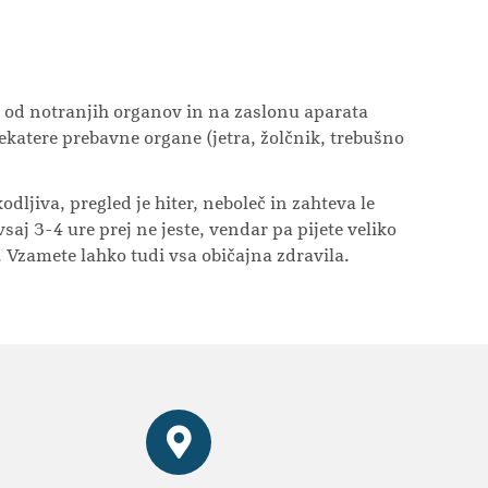
o od notranjih organov in na zaslonu aparata
nekatere prebavne organe (jetra, žolčnik, trebušno
ljiva, pregled je hiter, neboleč in zahteva le
saj 3-4 ure prej ne jeste, vendar pa pijete veliko
 Vzamete lahko tudi vsa običajna zdravila.