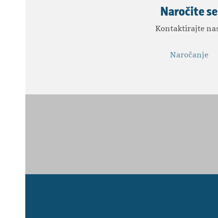
Naročite se
Kontaktirajte na
Naročanje
Use
the
left
and
right
arrow
keys
to